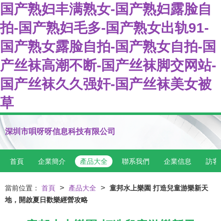
国产熟妇丰满熟女-国产熟妇露脸自
拍-国产熟妇毛多-国产熟女出轨91-
国产熟女露脸自拍-国产熟女自拍-国
产丝袜高潮不断-国产丝袜脚交网站-
国产丝袜久久强奸-国产丝袜美女被
草
深圳市唄呀呀信息科技有限公司
首頁
企業簡介
產品大全
聯系我們
企業信息
訪客
>
>
當前位置：
首頁
產品大全
童邦水上樂園 打造兒童游樂新天
地，開啟夏日歡樂經營攻略