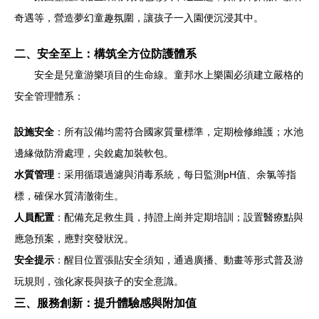
奇遇等，營造夢幻童趣氛圍，讓孩子一入園便沉浸其中。
二、安全至上：構筑全方位防護體系
安全是兒童游樂項目的生命線。童邦水上樂園必須建立嚴格的
安全管理體系：
設施安全
：所有設備均需符合國家質量標準，定期檢修維護；水池
邊緣做防滑處理，尖銳處加裝軟包。
水質管理
：采用循環過濾與消毒系統，每日監測pH值、余氯等指
標，確保水質清澈衛生。
人員配置
：配備充足救生員，持證上崗并定期培訓；設置醫療點與
應急預案，應對突發狀況。
安全提示
：醒目位置張貼安全須知，通過廣播、動畫等形式普及游
玩規則，強化家長與孩子的安全意識。
三、服務創新：提升體驗感與附加值