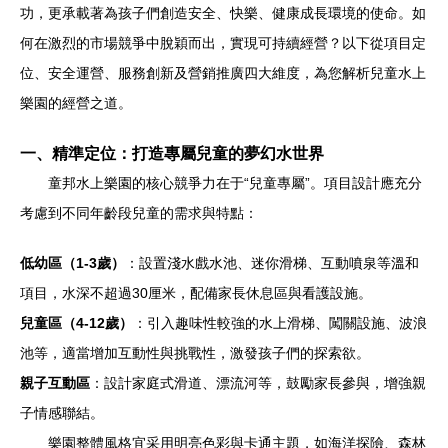
功，更承載著為孩子們創造安全、快樂、健康成長環境的使命。如
何在激烈的市場競爭中脫穎而出，實現可持續經營？以下從項目定
位、安全運營、服務創新及營銷推廣四大維度，為您解析兒童水上
樂園的經營之道。
一、精準定位：打造專屬兒童的夢幻水世界
童邦水上樂園的核心競爭力在于“兒童專屬”。項目設計應充分
考慮到不同年齡段兒童的需求與特點：
低幼區（1-3歲）
：設置淺水戲水池、迷你滑梯、互動噴泉等溫和
項目，水深不超過30厘米，配備家長休息區與看護設施。
兒童區（4-12歲）
：引入趣味性較強的水上滑梯、闖關設施、波浪
池等，適當增加互動性與挑戰性，激發孩子們的探索欲。
親子互動區
：設計家庭式滑道、漂流河等，鼓勵家長參與，增強親
子情感聯結。
樂園整體風格宜采用明亮色彩與卡通主題，如海洋探險、森林