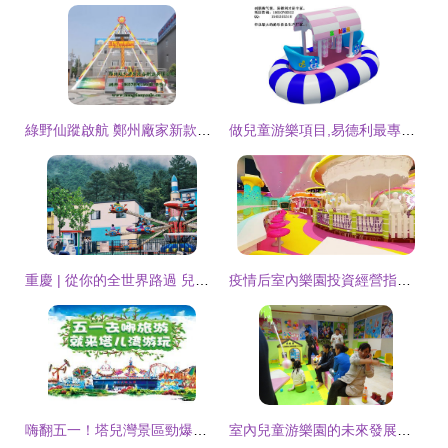
綠野仙蹤啟航 鄭州廠家新款大型兒童游樂設備推薦
做兒童游樂項目,易德利最專業華北最大的游樂設備生產廠家。_世界工廠網
重慶 | 從你的全世界路過 兒童游樂項目經營
疫情后室內樂園投資經營指南 兒童游樂項目如何破局重生
嗨翻五一！塔兒灣景區勁爆推出大型表演、美食街與游樂項目，等你來挑戰！
室內兒童游樂園的未來發展趨勢與經營策略分析