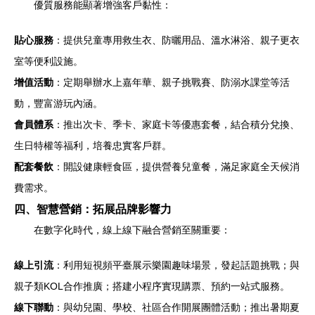
優質服務能顯著增強客戶黏性：
貼心服務
：提供兒童專用救生衣、防曬用品、溫水淋浴、親子更衣
室等便利設施。
增值活動
：定期舉辦水上嘉年華、親子挑戰賽、防溺水課堂等活
動，豐富游玩內涵。
會員體系
：推出次卡、季卡、家庭卡等優惠套餐，結合積分兌換、
生日特權等福利，培養忠實客戶群。
配套餐飲
：開設健康輕食區，提供營養兒童餐，滿足家庭全天候消
費需求。
四、智慧營銷：拓展品牌影響力
在數字化時代，線上線下融合營銷至關重要：
線上引流
：利用短視頻平臺展示樂園趣味場景，發起話題挑戰；與
親子類KOL合作推廣；搭建小程序實現購票、預約一站式服務。
線下聯動
：與幼兒園、學校、社區合作開展團體活動；推出暑期夏